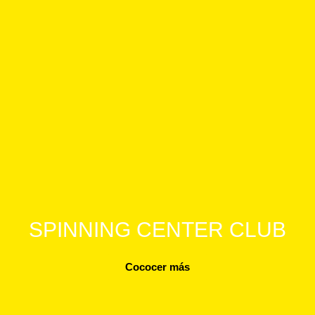
SPINNING CENTER CLUB
Cococer más