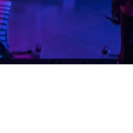
 DE ATENCIÓN
INFORMACIÓN 
liente:
301 1977168
CONTRATO USU
ra Comercial Web
:
CONTRATO DÉBITO A
1 1977028
TÉRMINOS Y CONDI
 A VIERNES: