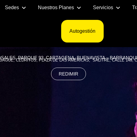
E GRATIS TU CO
Sedes
Nuestros Planes
Servicios
Tr
LECCIONA LA SEDE A LA QUE QUIERAS ASIS
Autogestión
SALES, PARQUE 93, CARTAGENA, BUENAVISTA – BARRANQUI
IBAGUÉ, CEDRITOS, PLAZA DE LAS AMÉRICAS, SALITRE, CALLE 140, 
REDIMIR