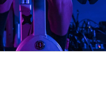
LEGAL
OTROS ENLACES
TRABAJA CON NOSOTROS
ARIO
SOBRE NOSOTROS
UTOMÁTICO
DESCARGA NUESTRA APP
CIONES