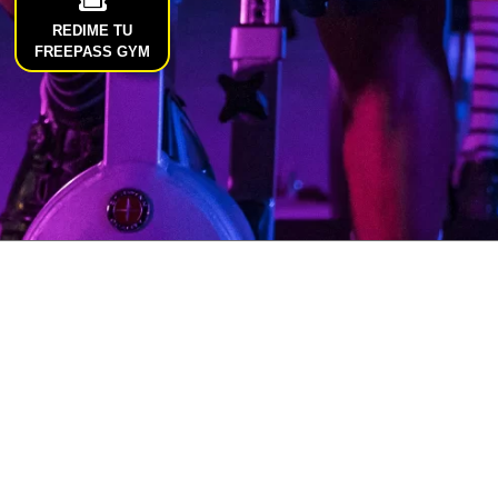
REDIME TU
FREEPASS GYM
HORARIOS
Servicio al c
Línea Aseso
30
LUNES