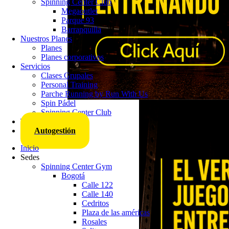
Spinning Center Club
Megaoutlet
Parque 93
Barranquilla
Nuestros Planes
Planes
Planes corporativos
Servicios
Clases Grupales
Personal Training
Parche Running by Run With Us
Spin Pádel
Spinning Center Club
Trabaja con nosotros
Autogestión
Inicio
Sedes
Spinning Center Gym
Bogotá
Calle 122
Calle 140
Cedritos
Plaza de las américas
Rosales