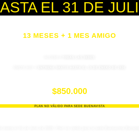
ASTA EL 31 DE JUL
13 MESES + 1 MES AMIGO
ACCESO A
TODAS LAS SEDES
ÚNETE HOY Y
ENTRENA GRATIS HASTA EL 15 DE ENERO DE 2026
$1'108.000
$850.000
PLAN NO VÁLIDO PARA SEDE BUENAVISTA
do hasta el 31 de Julio de 2026. Plan no valido para la sede Buenavista Barranqu