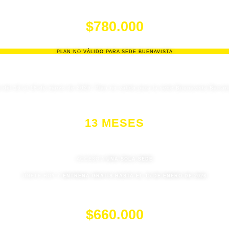
$1'108.000
$780.000
PLAN NO VÁLIDO PARA SEDE BUENAVISTA
o del 16 al 18 de marzo de 2026. Plan no valido para la sede Buenavista Barranq
13 MESES
ACCESO A
UNA SOLA SEDE
ÚNETE HOY Y
ENTRENA GRATIS HASTA EL 15 DE ENERO DE 2026
$985.000
$660.000