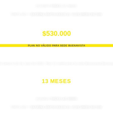
ACCESO A
TODAS
LAS SEDES
ÚNETE HOY Y
ENTRENA GRATIS HASTA EL 15 DE ENERO DE 2026
$739.000
$530.000
PLAN NO VÁLIDO PARA SEDE BUENAVISTA
do hasta el 31 de Julio de 2026. Plan no valido para la sede Buenavista Barranqu
13 MESES
ACCESO A
TODAS LAS SEDES
ÚNETE HOY Y
ENTRENA GRATIS HASTA EL 15 DE ENERO DE 2026