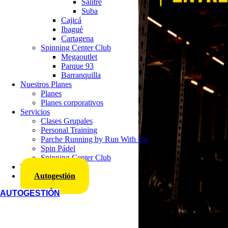
Salitre
Suba
Cajicá
Ibagué
Cartagena
Spinning Center Club
Megaoutlet
Parque 93
Barranquilla
Nuestros Planes
Planes
Planes corporativos
Servicios
Clases Grupales
Personal Training
Parche Running by Run With Us
Spin Pádel
Spinning Center Club
Trabaja con nosotros
Autogestión
AUTOGESTIÓN