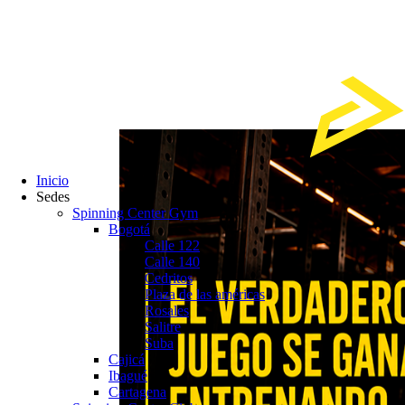
Ir
al
contenido
Inicio
Sedes
Spinning Center Gym
Bogotá
Calle 122
Calle 140
Cedritos
Plaza de las américas
Rosales
Salitre
Suba
Cajicá
Ibagué
Cartagena