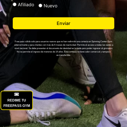
Afiliado
Nuevo
Enviar
Free pass válido solo para usuarios nuevos que no han redimido una cortesía en Spinning Center Gym
anteriormente y para clientes con más de 6 meses de inactividad. Permite el acceso a todas las sedes a
nivel nacional. Se debe presentar el documento de identidad en la sede para poder ingresar al gimnasio.
No se permite el ingreso de menores de 14 años. Esta cortesía no tiene valor comercial y tampoco
es transferible.
REDIME TU
FREEPASS GYM