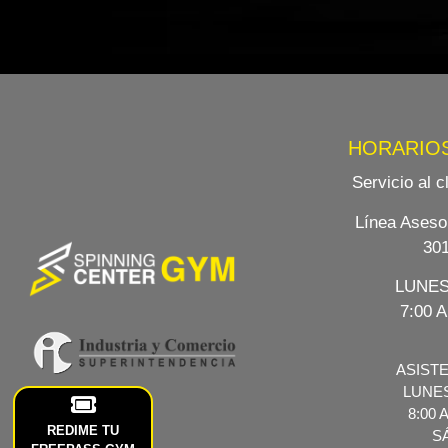
HORARIOS
Servicio al c
Línea Aseso
30
LUNES
7:00 
ASIST
LUNES
8:00 
REDIME TU
S