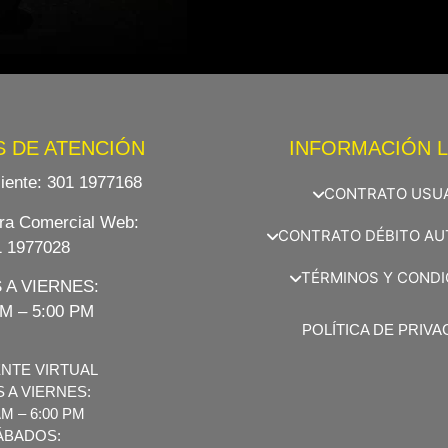
 DE ATENCIÓN
INFORMACIÓN 
liente:
301 1977168
CONTRATO USU
ra Comercial Web
:
CONTRATO DÉBITO A
1 1977028
TÉRMINOS Y CONDI
 A VIERNES:
AM – 5:00 PM
POLÍTICA DE PRIVA
ENTE VIRTUAL
 A VIERNES:
AM – 6:00 PM
ÁBADOS: