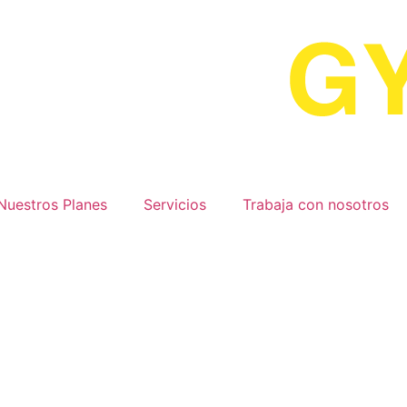
Nuestros Planes
Servicios
Trabaja con nosotros