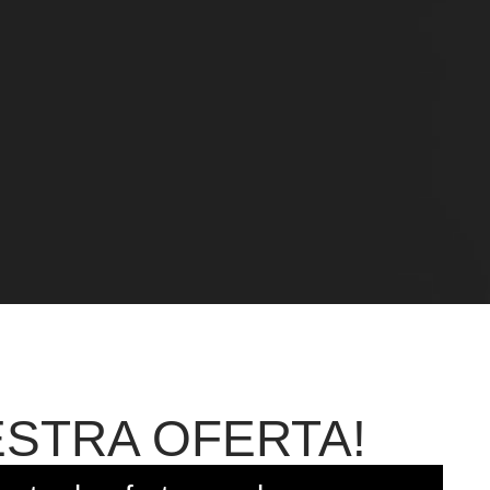
ESTRA OFERTA!