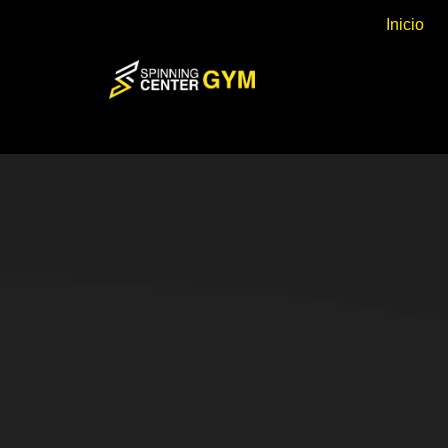
Inicio