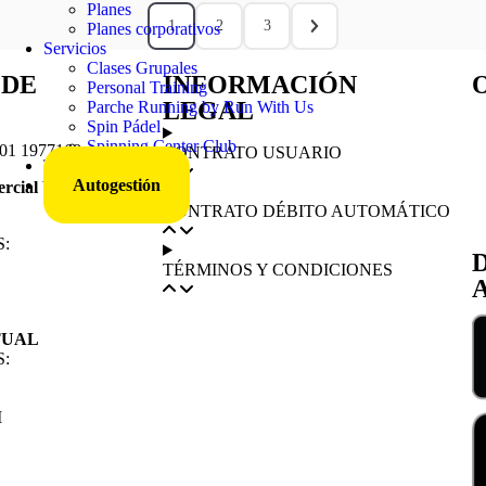
Planes
1
2
3
Planes corporativos
Servicios
Clases Grupales
 DE
INFORMACIÓN
Personal Training
LEGAL
Parche Running by Run With Us
T
Spin Pádel
Spinning Center Club
01 1977168
CONTRATO USUARIO
Trabaja con nosotros
Autogestión
ercial Web
:
S
CONTRATO DÉBITO AUTOMÁTICO
:
TÉRMINOS Y CONDICIONES
TUAL
POLÍTICA DE PRIVACIDAD
:
M