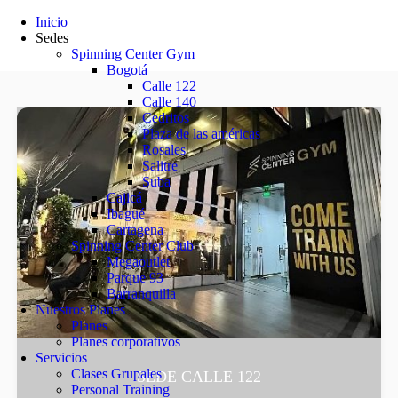
Inicio
Sedes
Spinning Center Gym
Bogotá
Calle 122
Calle 140
Cedritos
Plaza de las américas
Rosales
Salitre
Suba
Cajicá
Ibagué
Cartagena
Spinning Center Club
Megaoutlet
Parque 93
Barranquilla
Nuestros Planes
Planes
Planes corporativos
Servicios
Clases Grupales
SEDE CALLE 122
Personal Training