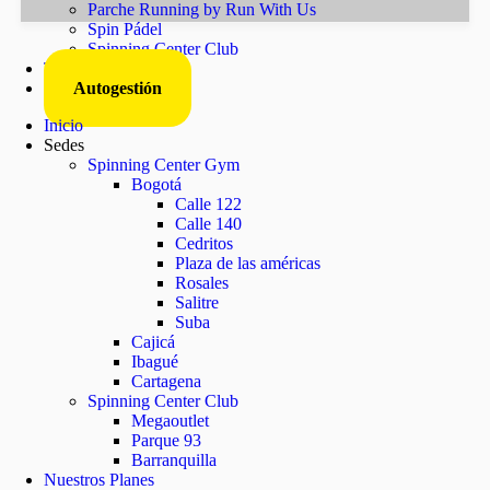
Parche Running by Run With Us
Spin Pádel
Spinning Center Club
Trabaja con nosotros
Autogestión
Inicio
Sedes
Spinning Center Gym
Bogotá
Calle 122
Calle 140
Cedritos
Plaza de las américas
Rosales
Salitre
Suba
Cajicá
Ibagué
Cartagena
Spinning Center Club
Megaoutlet
Parque 93
Barranquilla
Nuestros Planes